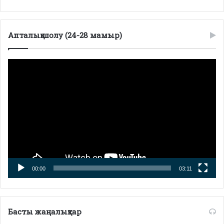
Апталық шолу (24-28 мамыр)
Видеоплеер
00:00
03:11
Басты жаңалықтар