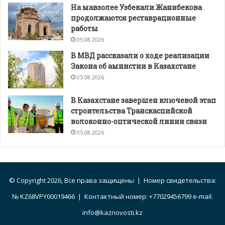
На мавзолее Узбекали Жанибекова
продолжаются реставрационные
работы
05.08.2026
В МВД рассказали о ходе реализации
Закона об амнистии в Казахстане
05.08.2026
В Казахстане завершен ключевой этап
строительства Транскаспийской
волоконно-оптической линии связи
05.08.2026
© Copyright 2026, Все права защищены | Номер свидетельства:
№ KZ68VPY00019466 | Контактный номер: +77029456799 e-mail:
info@kaznovosti.kz