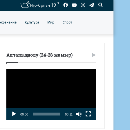
℃
Facebook
YouTube
Instagram
Telegram
Іздеу
19
Нұр-Сұлтан
охранение
Культура
Мир
Спорт
Апталық шолу (24-28 мамыр)
Видеоплеер
00:00
03:11