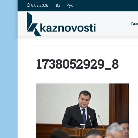
Қаз
Рус
9.08.2026
Гла
1738052929_8