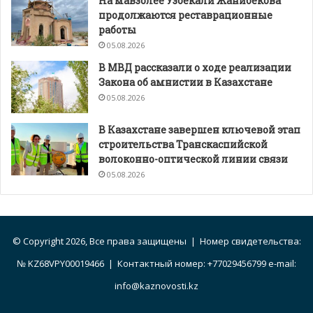
На мавзолее Узбекали Жанибекова
продолжаются реставрационные
работы
05.08.2026
В МВД рассказали о ходе реализации
Закона об амнистии в Казахстане
05.08.2026
В Казахстане завершен ключевой этап
строительства Транскаспийской
волоконно-оптической линии связи
05.08.2026
© Copyright 2026, Все права защищены | Номер свидетельства:
№ KZ68VPY00019466 | Контактный номер: +77029456799 e-mail:
info@kaznovosti.kz