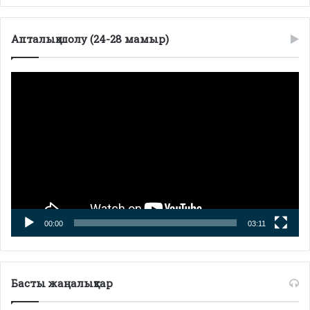
Апталық шолу (24-28 мамыр)
Видеоплеер
00:00
03:11
Басты жаңалықтар