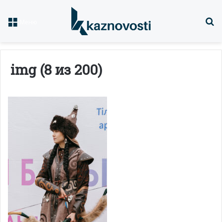
Із
Меню
img (8 из 200)