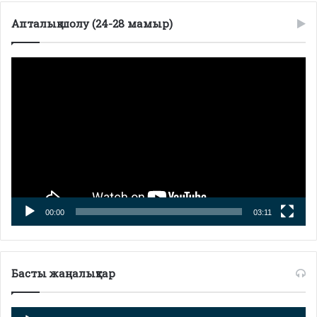
Апталық шолу (24-28 мамыр)
Видеоплеер
00:00
03:11
Басты жаңалықтар
Аудиоплеер