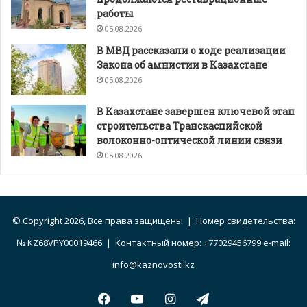
работы
05.08.2026
В МВД рассказали о ходе реализации
Закона об амнистии в Казахстане
05.08.2026
В Казахстане завершен ключевой этап
строительства Транскаспийской
волоконно-оптической линии связи
05.08.2026
© Copyright 2026, Все права защищены | Номер свидетельства:
№ KZ68VPY00019466 | Контактный номер: +77029456799 e-mail:
info@kaznovosti.kz
Facebook
YouTube
Instagram
Telegram