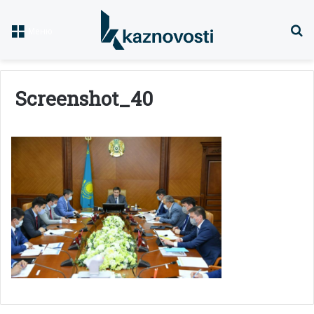
Із
Меню
Screenshot_40