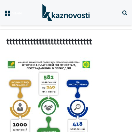
Із
Меню
ttttttttttttttttttttttttttttt