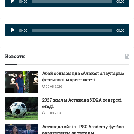
00:00
00:00
плейер
Аудио
00:00
00:00
плейер
Новости
Абай облысында «Алакөл алаулары»
фестивалі мәреге жетті
05.08.2026
2027 жылы Астанада УЕФА конгресі
өтеді
05.08.2026
Астанада әйгілі PSG Academy футбол
академиясы ашылады