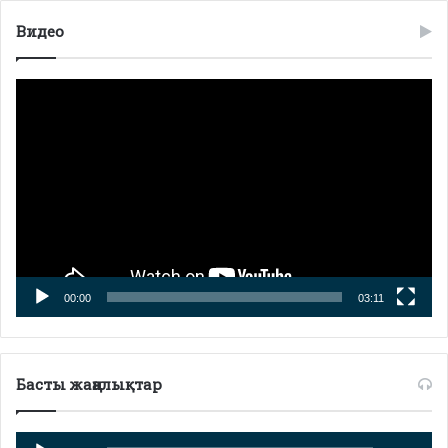
Видео
Видео
плейер
00:00
03:11
Басты жаңалықтар
Аудио