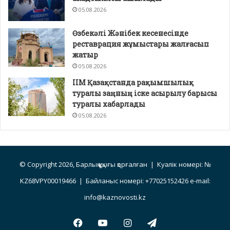
05.08.2026
Өзбекәлі Жәнібек кесенесінде
реставрация жұмыстары жалғасып
жатыр
05.08.2026
ІІМ Қазақстанда рақымшылық
туралы заңның іске асырылу барысы
туралы хабарлады
05.08.2026
© Copyright 2026, Барлық құқығы қорғалған | Куәлік номері: №
KZ68VPY00019466 | Байланыс номері: +77025152426 e-mail:
info@kaznovosti.kz
Facebook
YouTube
Instagram
Telegram