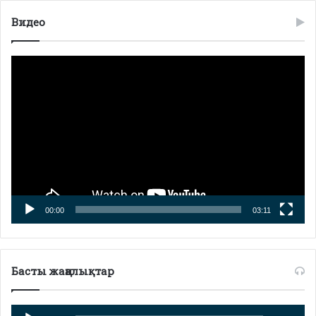
Видео
Видео
плейер
00:00
03:11
Басты жаңалықтар
Аудио