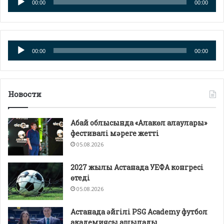
00:00
00:00
плейер
Аудио
00:00
00:00
плейер
Новости
Абай облысында «Алакөл алаулары»
фестивалі мәреге жетті
05.08.2026
2027 жылы Астанада УЕФА конгресі
өтеді
05.08.2026
Астанада әйгілі PSG Academy футбол
академиясы ашылады