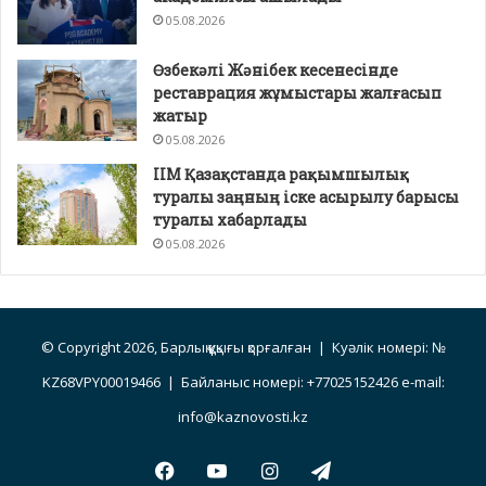
05.08.2026
Өзбекәлі Жәнібек кесенесінде
реставрация жұмыстары жалғасып
жатыр
05.08.2026
ІІМ Қазақстанда рақымшылық
туралы заңның іске асырылу барысы
туралы хабарлады
05.08.2026
© Copyright 2026, Барлық құқығы қорғалған | Куәлік номері: №
KZ68VPY00019466 | Байланыс номері: +77025152426 e-mail:
info@kaznovosti.kz
Facebook
YouTube
Instagram
Telegram